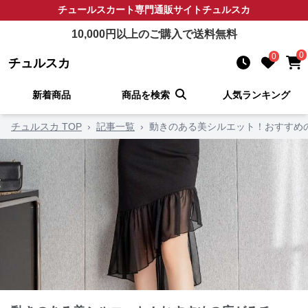
チュールスカート
専門通販サイト
チュルスカ
10,000
円以上のご購入で送料無料
0
0
チュルスカ
新着商品
商品を検索
人気ランキング
チュルスカ TOP
›
記事一覧
›
動きのある美シルエット！おすすめ