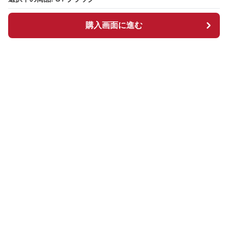
購入画面に進む
購入画面に進む
チュルスカ
について
会社概要
利用規約