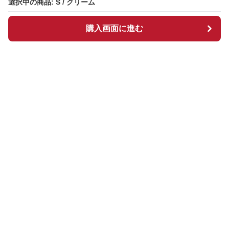
選択中の商品: S / クリーム
選択中の商品: S / クリーム
購入画面に進む
購入画面に進む
チュルスカ
について
会社概要
利用規約