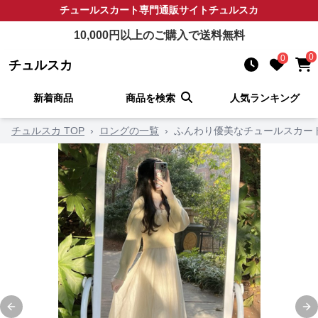
チュールスカート
専門通販サイト
チュルスカ
10,000
円以上のご購入で送料無料
0
0
チュルスカ
新着商品
商品を検索
人気ランキング
チュルスカ TOP
›
ロングの一覧
›
ふんわり優美なチュールスカー
Previous slide
Ne