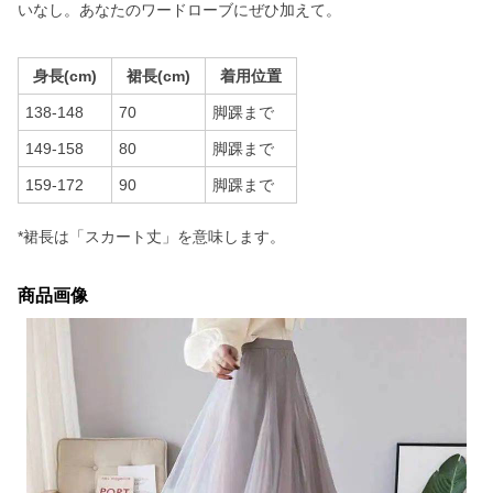
いなし。あなたのワードローブにぜひ加えて。
身長(cm)
裙長(cm)
着用位置
138-148
70
脚踝まで
149-158
80
脚踝まで
159-172
90
脚踝まで
*裙長は「スカート丈」を意味します。
商品画像