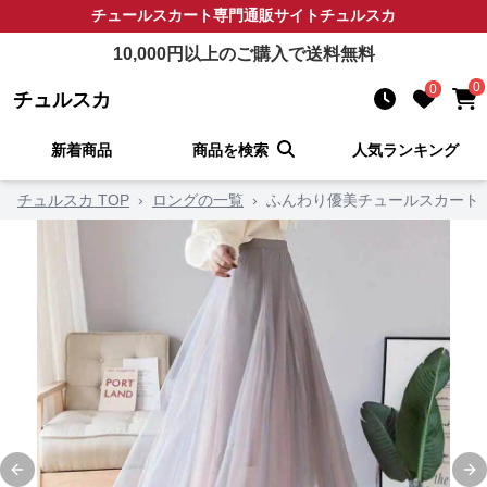
チュールスカート
専門通販サイト
チュルスカ
10,000
円以上のご購入で送料無料
0
0
チュルスカ
新着商品
商品を検索
人気ランキング
チュルスカ TOP
›
ロングの一覧
›
ふんわり優美チュールスカート
Previous slide
Ne