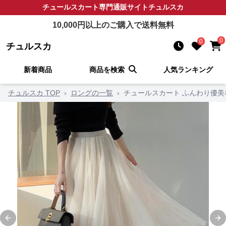
チュールスカート
専門通販サイト
チュルスカ
10,000
円以上のご購入で送料無料
0
0
チュルスカ
新着商品
商品を検索
人気ランキング
チュルスカ TOP
›
ロングの一覧
›
チュールスカート ふんわり優
Previous slide
Ne