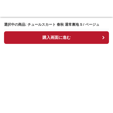
選択中の商品: チュールスカート 春秋 通常裏地 S / ベージュ
選択中の商品: チュールスカート 春秋 通常裏地 S / ベージュ
購入画面に進む
購入画面に進む
チュルスカ
について