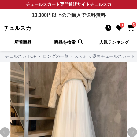
チュールスカート
専門通販サイト
チュルスカ
10,000
円以上のご購入で送料無料
0
0
チュルスカ
新着商品
商品を検索
人気ランキング
チュルスカ TOP
›
ロングの一覧
›
ふんわり優美チュールスカート
Previous slide
Ne