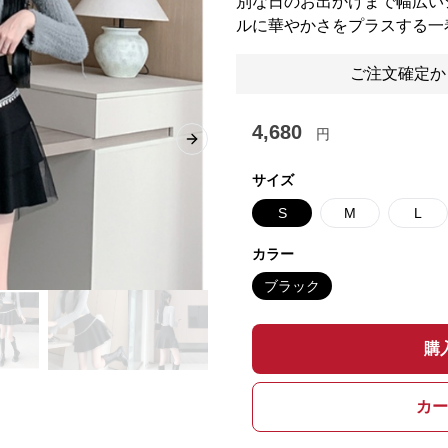
別な日のお出かけまで幅広い
ルに華やかさをプラスする一
ご注文確定か
4,680
円
Next slide
サイズ
S
M
L
カラー
ブラック
購
カー