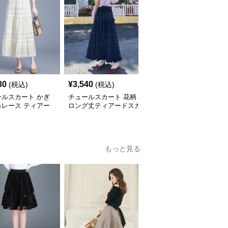
80
¥
3,540
¥
4,840
(税込)
(税込)
(税込)
ールスカート かぎ
チュールスカート 花柄
チュールスカート しわ
みレース ティアー
ロング丈ティアードスカ
加工ロングティアードス
ングスカート
ート
カート
もっと見る