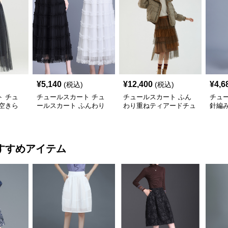
¥
5,140
¥
12,400
¥
4,6
(税込)
(税込)
 チュ
チュールスカート チュ
チュールスカート ふん
チュ
空きら
ールスカート ふんわり
わり重ねティアードチュ
針編
スカート
重ねティアードスカート
ールスカート
ド ロ
すすめアイテム