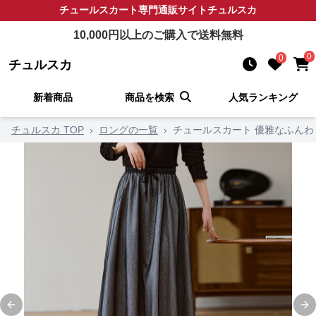
チュールスカート
専門通販サイト
チュルスカ
10,000
円以上のご購入で送料無料
0
0
チュルスカ
新着商品
商品を検索
人気ランキング
チュルスカ TOP
›
ロングの一覧
›
チュールスカート 優雅なふん
Previous slide
Ne