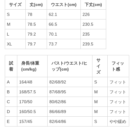
サイズ
丈(cm)
ウエスト(cm)
下丈(cm)
S
78
62.1
226
M
78.5
66.5
230.5
L
79.2
70.1
235
XL
79.7
73.7
239.5
サ
試
身長/体重
バスト/ウエスト/ヒ
フィッ
イ
着
(cm/kg)
ップ(cm)
ト感
ズ
A
164/48
82/68/92
S
フィット
B
168/57.5
87/68/95
M
フィット
C
170/50
80/62/86
M
フィット
D
160/50.5
86/66/89
M
フィット
E
157/45
82/64/86
S
やや緩め