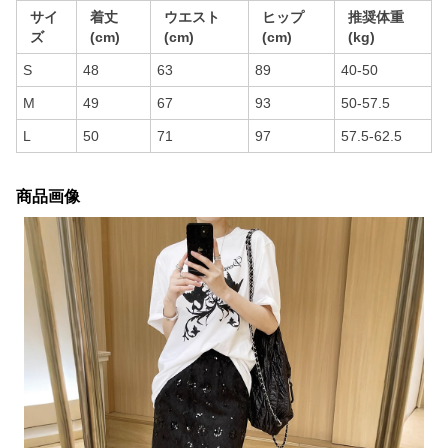
サイ
着丈
ウエスト
ヒップ
推奨体重
ズ
(cm)
(cm)
(cm)
(kg)
S
48
63
89
40-50
M
49
67
93
50-57.5
L
50
71
97
57.5-62.5
商品画像