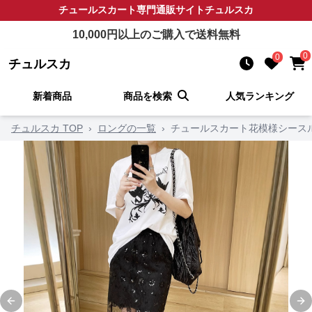
チュールスカート
専門通販サイト
チュルスカ
10,000
円以上のご購入で送料無料
0
0
チュルスカ
新着商品
商品を検索
人気ランキング
チュルスカ TOP
›
ロングの一覧
›
チュールスカート花模様シース
Previous slide
Ne