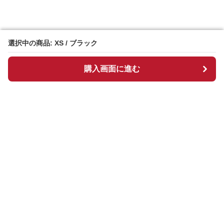
選択中の商品: XS / ブラック
選択中の商品: XS / ブラック
購入画面に進む
購入画面に進む
チュルスカ
について