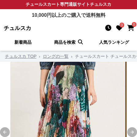
チュールスカート
専門通販サイト
チュルスカ
10,000
円以上のご購入で送料無料
0
0
チュルスカ
新着商品
商品を検索
人気ランキング
チュルスカ TOP
›
ロングの一覧
›
チュールスカート チュールスカ
Previous slide
Ne