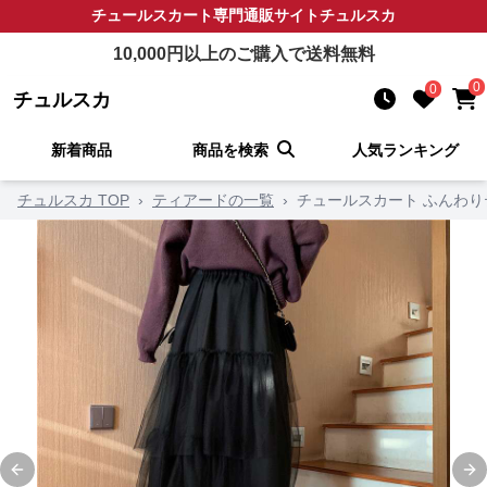
チュールスカート
専門通販サイト
チュルスカ
10,000
円以上のご購入で送料無料
0
0
チュルスカ
新着商品
商品を検索
人気ランキング
チュルスカ TOP
›
ティアードの一覧
›
チュールスカート ふんわ
Previous slide
Ne