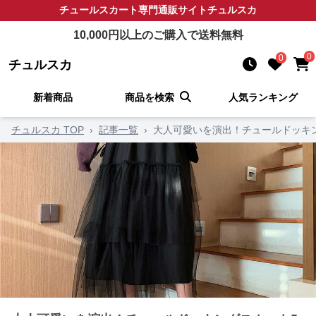
チュールスカート
専門通販サイト
チュルスカ
10,000
円以上のご購入で送料無料
0
0
チュルスカ
新着商品
商品を検索
人気ランキング
チュルスカ TOP
›
記事一覧
›
大人可愛いを演出！チュールドッキ