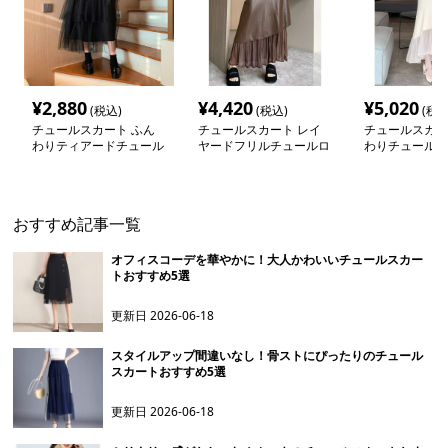
¥
2,880
¥
4,420
¥
5,020
(税込)
(税込)
(税込
チュールスカート ふん
チュールスカート レイ
チュールスカー
わりティアードチュール
ヤードフリルチュールロ
わりチュール 
ロングスカート
ングスカート
ドスカート
おすすめ記事一覧
オフィスコーデを華やかに！大人かわいいチュールスカー
トおすすめ5選
更新日
2026-06-18
スタイルアップ間違いなし！骨ストにぴったりのチュール
スカートおすすめ5選
更新日
2026-06-18