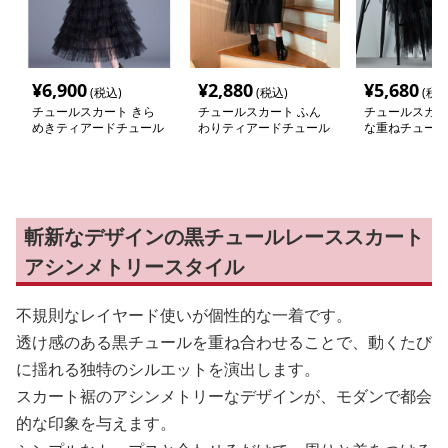
¥
6,900
¥
2,880
¥
5,680
(税込)
(税込)
(税込
チュールスカート きら
チュールスカート ふん
チュールスカー
めきティアードチュール
わりティアードチュール
な重ねチュール
ロングスカート
ロングスカート
カート
斬新なデザインの黒チュールレーススカート
アシンメトリースタイル
不規則なレイヤード使いが個性的な一着です。
透け感のある黒チュールを重ね合わせることで、動くたび
に揺れる独特のシルエットを演出します。
スカート裾のアシンメトリーなデザインが、モダンで都会
的な印象を与えます。