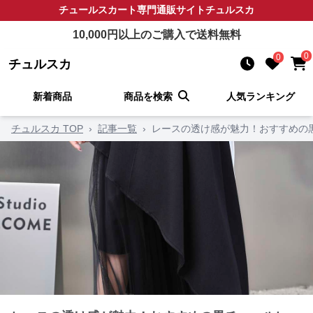
チュールスカート
専門通販サイト
チュルスカ
10,000
円以上のご購入で送料無料
0
0
チュルスカ
新着商品
商品を検索
人気ランキング
チュルスカ TOP
›
記事一覧
›
レースの透け感が魅力！おすすめの