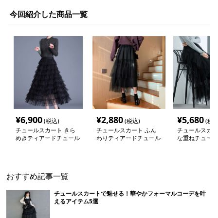
今回紹介した商品一覧
¥
6,900
¥
2,880
¥
5,680
(税込)
(税込)
(税込
チュールスカート きら
チュールスカート ふん
チュールスカー
めきティアードチュール
わりティアードチュール
な重ねチュール
ロングスカート
ロングスカート
カート
おすすめ記事一覧
チュールスカートで魅せる！華やかフォーマルコーデを叶
えるアイテム5選