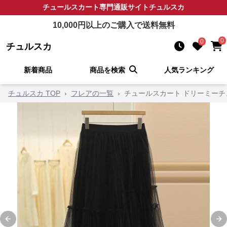
チュールスカート
専門通販サイト
チュルスカ
10,000
円以上のご購入で送料無料
0
0
チュルスカ
新着商品
商品を検索
人気ランキング
チュルスカ TOP
›
フレアの一覧
›
チュールスカート ドリーミー
Previous slide
Ne