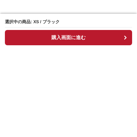
選択中の商品: XS / ブラック
選択中の商品: XS / ブラック
購入画面に進む
購入画面に進む
チュルスカ
について
会社概要