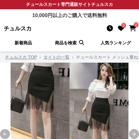
チュールスカート
専門通販サイト
チュルスカ
10,000
円以上のご購入で送料無料
0
0
チュルスカ
新着商品
商品を検索
人気ランキング
チュルスカ TOP
›
タイトの一覧
›
チュールスカート メッシュ重
Previous slide
Ne