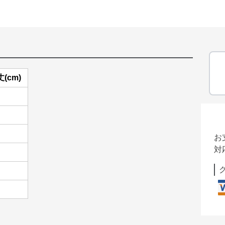
(cm)
お
対