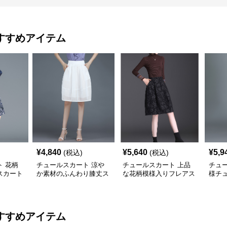
すすめアイテム
¥
4,840
¥
5,640
¥
5,9
(税込)
(税込)
 花柄
チュールスカート 涼や
チュールスカート 上品
チュ
スカート
か素材のふんわり膝丈ス
な花柄模様入りフレアス
様チ
カート
カート
ト
すすめアイテム