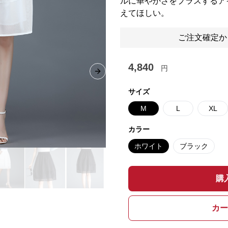
ルに華やかさをプラスするア
えてほしい。
ご注文確定か
4,840
円
Next slide
サイズ
M
L
XL
カラー
ホワイト
ブラック
購
カー