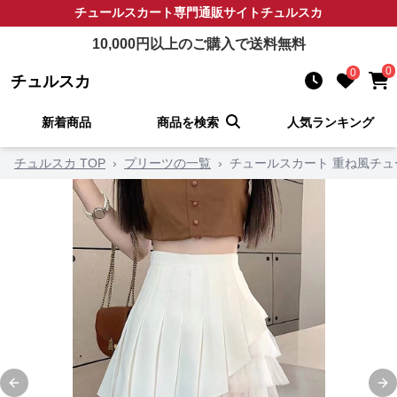
チュールスカート
専門通販サイト
チュルスカ
10,000
円以上のご購入で送料無料
0
0
チュルスカ
新着商品
商品を検索
人気ランキング
チュルスカ TOP
›
プリーツの一覧
›
チュールスカート 重ね風チ
Previous slide
Ne