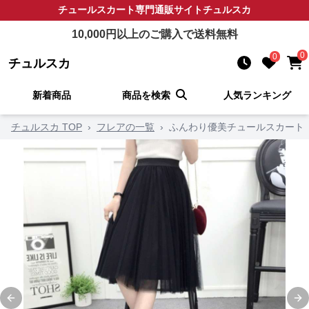
チュールスカート
専門通販サイト
チュルスカ
10,000
円以上のご購入で送料無料
0
0
チュルスカ
新着商品
商品を検索
人気ランキング
チュルスカ TOP
›
フレアの一覧
›
ふんわり優美チュールスカート
Previous slide
Ne